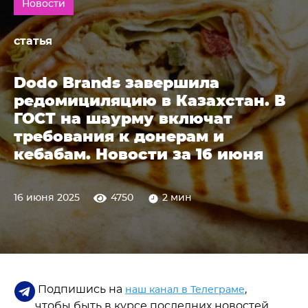
Новости
статья
Dodo Brands завершила
редомициляцию в Казахстан. В
ГОСТ на шаурму включат
требования к донерам и
кебабам. Новости за 16 июня
16 июня 2025
4750
2 мин
Подпишись на
,
наш канал в Телеграме
чтобы быть в курсе последних новостей