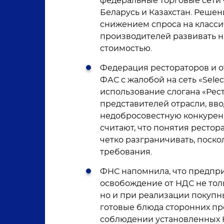
федеральные торговые сети ч
Беларусь и Казахстан. Решен
снижением спроса на класси
производителей развивать н
стоимостью.
Федерация рестораторов и 
ФАС с жалобой на сеть «Sele
использование слогана «Рест
представителей отрасли, вво
недобросовестную конкурен
считают, что понятия рестор
четко разграничивать, поск
требования.
ФНС напомнила, что предпр
освобождение от НДС не тол
но и при реализации покупны
готовые блюда сторонних пр
соблюдении установленных 