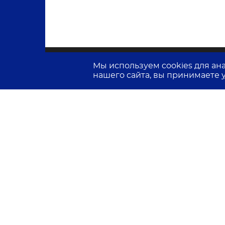
Мы используем cookies для ан
нашего сайта, вы принимаете
© 2026 Лемма
П
п
С
д
С
р
П
П
а
Т