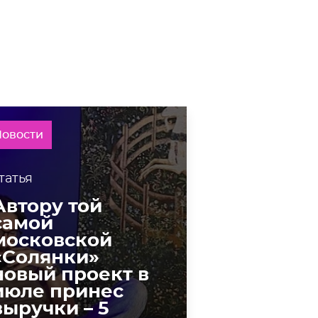
Новости
татья
Автору той
самой
московской
«Солянки»
новый проект в
июле принес
выручки – 5