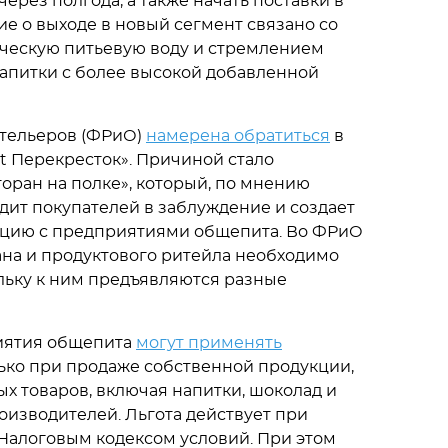
ерез полгода, а также начать поставки в
ие о выходе в новый сегмент связано со
ческую питьевую воду и стремлением
апитки с более высокой добавленной
отельеров (ФРиО)
намерена обратиться
в
ct Перекресток». Причиной стало
оран на полке», который, по мнению
дит покупателей в заблуждение и создает
цию с предприятиями общепита. Во ФРиО
ана и продуктового ритейла необходимо
ольку к ним предъявляются разные
иятия общепита
могут применять
ько при продаже собственной продукции,
х товаров, включая напитки, шоколад и
оизводителей. Льгота действует при
Налоговым кодексом условий. При этом