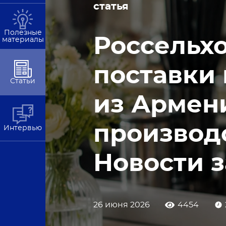
статья
Полезные
Россельх
материалы
поставки
Статьи
из Армен
производ
Интервью
Новости з
26 июня 2026
4454