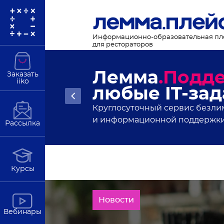
Информационно-образовательная п
для рестораторов
Новости рес
Заказать
iiko
статьи и ан
Подробнее
В полезной рассылке от Лемма
Рассылка
Курсы
Новости
Вебинары