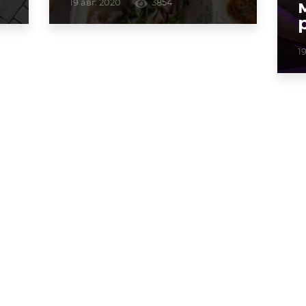
19 авг. 2020
3854
1