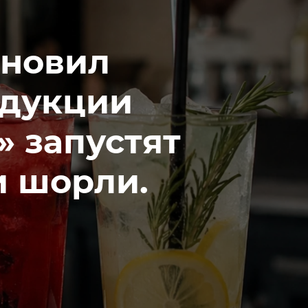
ановил
одукции
 запустят
и шорли.