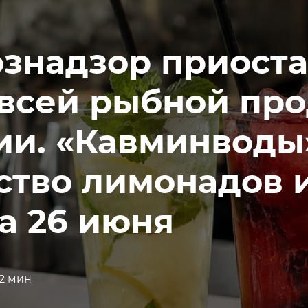
ознадзор приост
 всей рыбной пр
ии. «Кавминводы»
ство лимонадов 
а 26 июня
2 мин