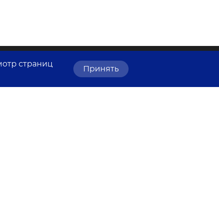
мотр страниц
Принять
Сделано
командой