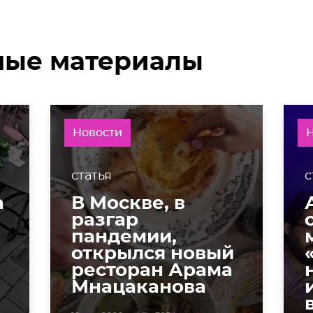
мые материалы
Новости
статья
с
а
В Москве, в
разгар
пандемии,
открылся новый
ресторан Арама
Мнацаканова