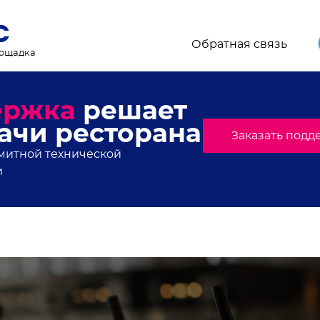
Обратная связь
лощадка
торанного мира, свежи
онсы мероприятий
.Плейс. Подпишись!