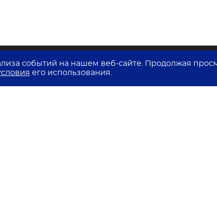
ализа событий на нашем веб-сайте. Продолжая прос
условия
его использования.
8 (800) 700-68-85
олитика в отношении обработки
ерсональных данных
огласие на обработку персональных
анных
огласие на получение рекламных
ассылок
ользовательское соглашение
ользовательское соглашение для
второв
ребования к контенту на площадке