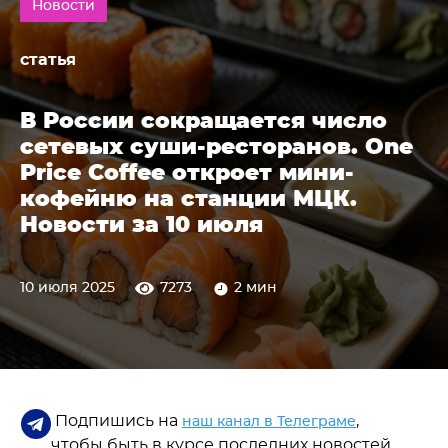
Новости
статья
В России сокращается число
сетевых суши-ресторанов. One
Price Coffee откроет мини-
кофейню на станции МЦК.
Новости за 10 июля
10 июля 2025
7273
2 мин
Подпишись на
,
наш канал в Телеграме
чтобы быть в курсе последних новостей