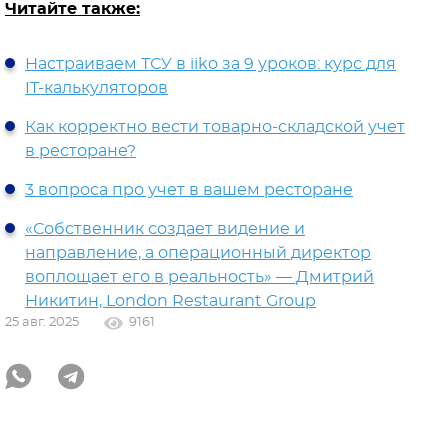
Читайте также:
Настраиваем ТСУ в iiko за 9 уроков: курс для
IT-калькуляторов
Как корректно вести товарно-складской учет
в ресторане?
3 вопроса про учет в вашем ресторане
«Собственник создает видение и
направление, а операционный директор
воплощает его в реальность» — Дмитрий
Никитин, London Restaurant Group
25 авг. 2025
9161