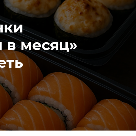
чки
й в месяц»
еть