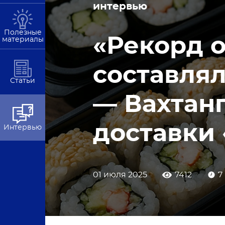
интервью
Полезные
«Рекорд о
материалы
составлял
Статьи
— Вахтанг
доставки
Интервью
01 июля 2025
7412
7