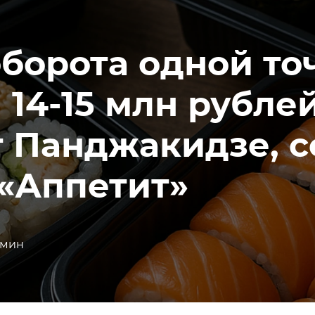
борота одной то
 14-15 млн рубле
 Панджакидзе, с
 «Аппетит»
 мин