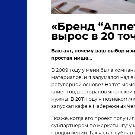
«Бренд “Аппет
вырос в 20 то
Вахтанг, почему ваш выбор из
простая ниша…
В 2009 году у меня была компа
материалов, и я задумался над 
регулярной основе? На тот моме
клиентов, ресторанов японской к
нужны. В 2011 году я познакоми
запускал кафе в Набережных Че
Позже, когда его проект получил
субпартнером по маркетингу: у
продвижении. Так я стал субпа