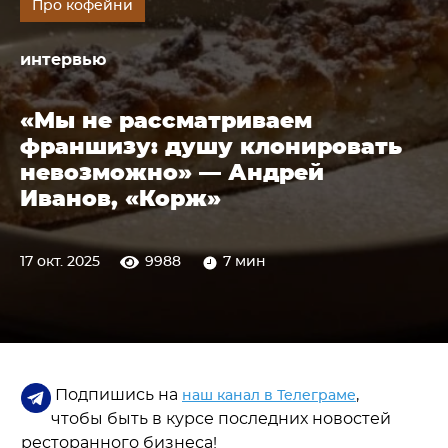
Про кофейни
интервью
«Мы не рассматриваем
франшизу: душу клонировать
невозможно» — Андрей
Иванов, «Корж»
17 окт. 2025
9988
7 мин
Подпишись на
,
наш канал в Телеграме
чтобы быть в курсе последних новостей
ресторанного бизнеса!