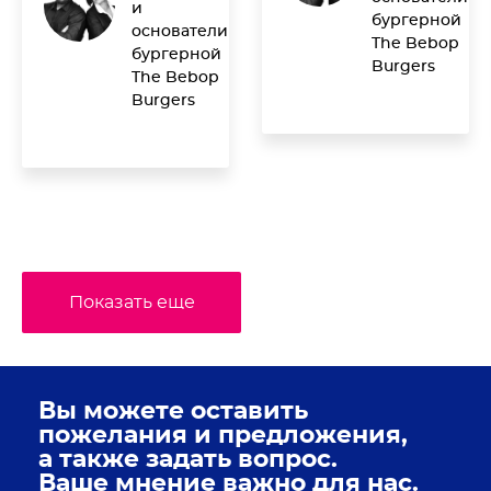
и
бургерной
основатели
The Bebop
бургерной
Burgers
The Bebop
Burgers
Показать еще
Вы можете оставить
пожелания и предложения,
а также задать вопрос.
Ваше мнение важно для нас.