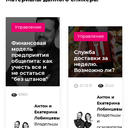
Управление
Управление
Финансовая
модель
Служба
предприятия
доставки за
общепита: как
неделю.
учесть все и
Возможно ли?
не остаться
"без штанов"
01:13:51
2140
6560
Антон и
Екатерина
Антон и
Лобинцевы
Екатерина
Владельцы
Лобинцевы
и
Владельцы
основатели