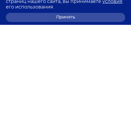
страниц нашего сайта, вы принимаете
условия
его использования.
Принять
8 (800) 700-68-85
© 2026 Лемма
Политика в отношении обработки персональных