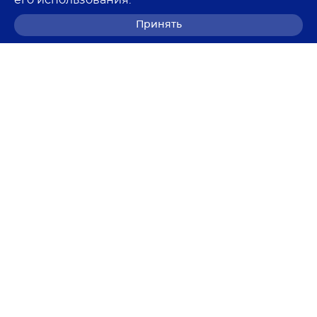
его использования.
Принять
8 (800) 700-68-85
© 2026 Лемма
Политика в отношении обработки персональных
данных
Согласие на обработку персональных данных
Согласие на получение рекламных рассылок
Пользовательское соглашение