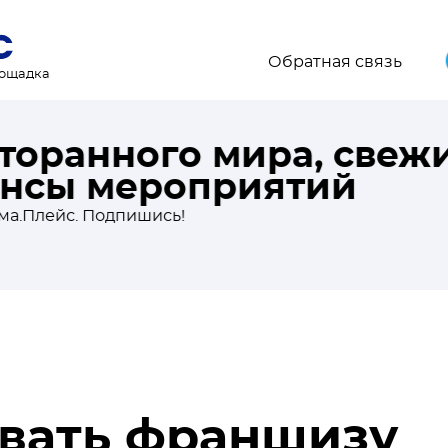
Обратная связь
лощадка
торанного мира, свежи
онсы мероприятий
.Плейс. Подпишись!
овать франшизу