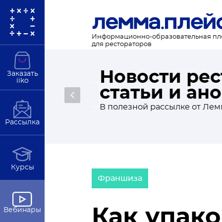
Информационно-образовательная п
для рестораторов
Новости рес
Заказать
iiko
статьи и ан
Подробнее
В полезной рассылке от Лемма
Рассылка
Курсы
Франшиза
Как упак
Вебинары