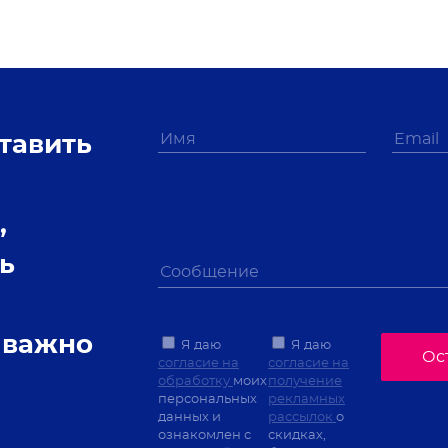
тавить
,
ь
 важно
Я даю
Я даю
Ос
согласие на
согласие на
обработку
моих
получение
персональных
рекламных
данных и
рассылок
о
ознакомлен с
скидках,