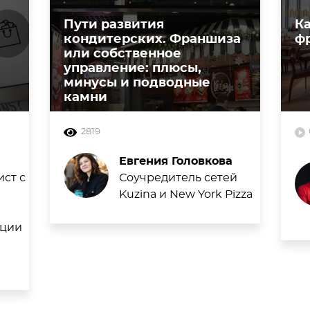
Пути развития
К
кондитерских. Франшиза
ф
или собственное
управление: плюсы,
минусы и подводные
камни
2819
Евгения Головкова
ст с
Соучредитель сетей
Kuzina и New York Pizza
кции