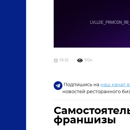
53:32
5124
Подпишись на
наш канал в
новостей ресторанного биз
Самостоятел
франшизы