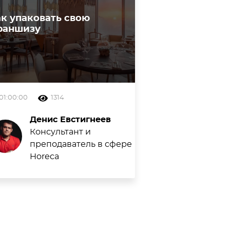
ак упаковать свою
раншизу
01:00:00
1314
Денис Евстигнеев
Консультант и
преподаватель в сфере
Horeca