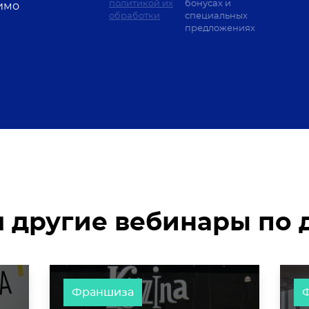
политикой их
бонусах и
имо
обработки
специальных
предложениях
 другие вебинары по д
Франшиза