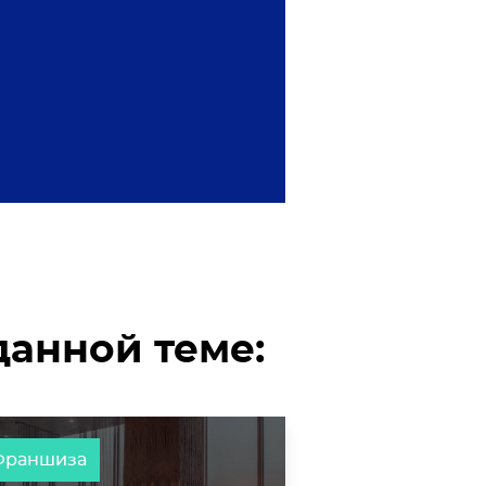
анной теме:
Франшиза