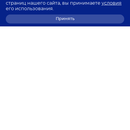
страниц нашего сайта, вы принимаете
условия
его использования.
Принять
8 (800) 700-68-85
© 2026 Лемма
Политика в отношении обработки персональных
данных
Согласие на обработку персональных данных