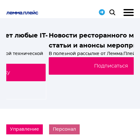
T-
Новости ресторанного мира, свежие
статьи и анонсы мероприятий
й
В полезной рассылке от Лемма.Плейс. Подпишись!
Подписаться
Управление
Персонал