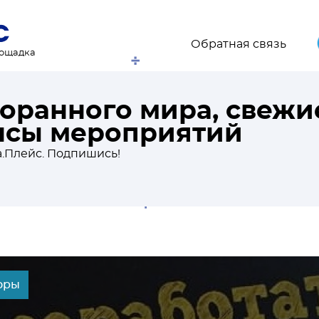
Обратная связь
лощадка
торанного мира, свежи
онсы мероприятий
.Плейс. Подпишись!
оры