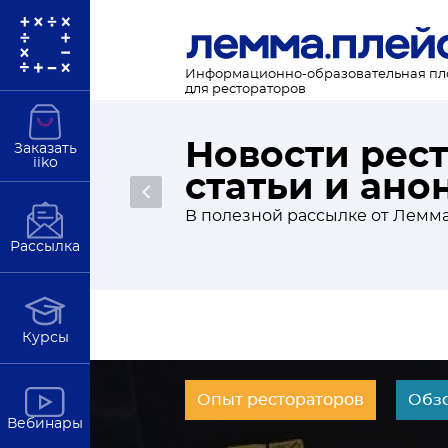
Информационно-образовательная п
для рестораторов
Новости рес
Заказать
iiko
статьи и ан
Подробнее
В полезной рассылке от Лемма
Рассылка
Курсы
Опыт рестораторов
Обз
Вебинары