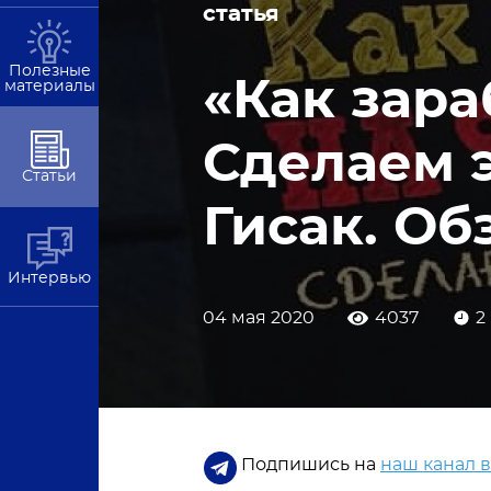
статья
Полезные
«Как зара
материалы
Сделаем э
Статьи
Гисак. Об
Интервью
04 мая 2020
4037
2
Подпишись на
наш канал 