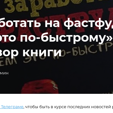
ботать на фастфу
то по-быстрому»
зор книги
 мин
в Телеграме
, чтобы быть в курсе последних новостей