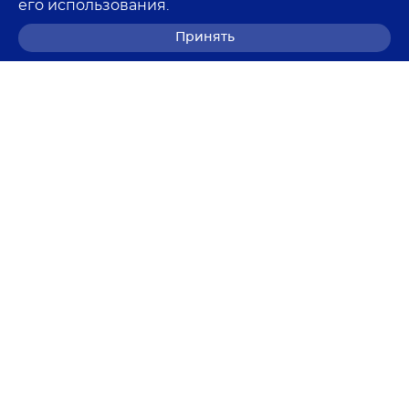
его использования.
Принять
8 (800) 700-68-85
© 2026 Лемма
Политика в отношении обработки персональных
данных
Согласие на обработку персональных данных
Согласие на получение рекламных рассылок