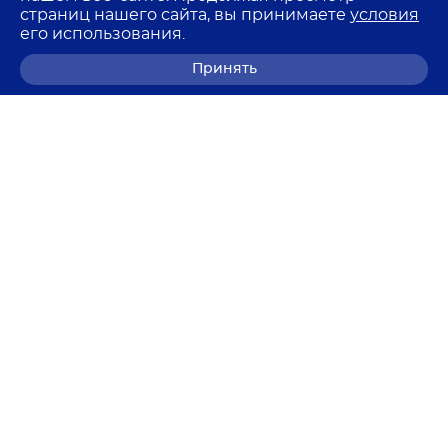
страниц нашего сайта, вы принимаете
условия
его использования.
Принять
8 (800) 700-68-85
© 2026 Лемма
Политика в отношении обработки персональных
данных
Согласие на обработку персональных данных