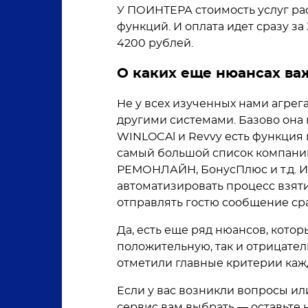
У ПОИНТЕРА стоимость услуг ра
функций. И оплата идет сразу за
4200 рублей.
О каких еще нюансах ва
Не у всех изученных нами агрег
другими системами. Базово она
WINLOCAl и Revvy есть функция
самый большой список компаний 
РЕМОНЛАЙН, БонусПлюс и т.д. Ин
автоматизировать процесс взят
отправлять гостю сообщение сра
Да, есть еще ряд нюансов, котор
положительную, так и отрицател
отметили главные критерии кажд
Если у вас возникли вопросы ил
сервис вам выбрать — оставьте 