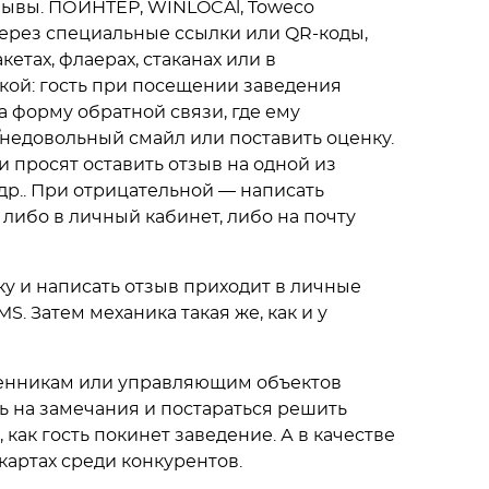
зывы. ПОИНТЕР, WINLOCAl, Toweco
ерез специальные ссылки или QR-коды,
етах, флаерах, стаканах или в
кой: гость при посещении заведения
а форму обратной связи, где ему
недовольный смайл или поставить оценку.
 просят оставить отзыв на одной из
 др.. При отрицательной — написать
либо в личный кабинет, либо на почту
ку и написать отзыв приходит в личные
. Затем механика такая же, как и у
венникам или управляющим объектов
ь на замечания и постараться решить
как гость покинет заведение. А в качестве
картах среди конкурентов.