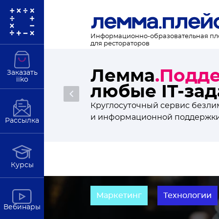
Информационно-образовательная п
для рестораторов
Новости рес
Заказать
iiko
статьи и ан
Подробнее
В полезной рассылке от Лемма
Рассылка
Курсы
Маркетинг
Технологии
Вебинары