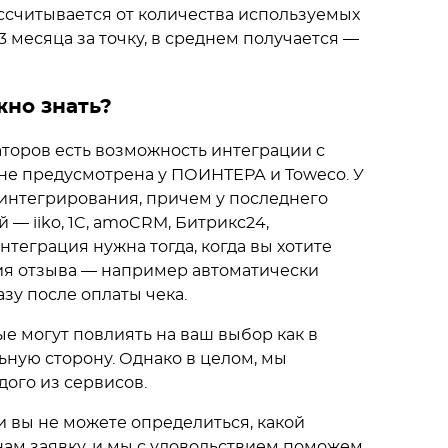
ссчитывается от количества используемых
 3 месяца за точку, в среднем получается —
жно знать?
аторов есть возможность интеграции с
 не предусмотрена у ПОИНТЕРА и Toweco. У
 интегрирования, причем у последнего
— iiko, 1C, amoCRM, Битрикс24,
теграция нужна тогда, когда вы хотите
ия отзыва — например автоматически
зу после оплаты чека.
ые могут повлиять на ваш выбор как в
ьную сторону. Однако в целом, мы
ого из сервисов.
и вы не можете определиться, какой
нам заявку, и мы с удовольствием поможем