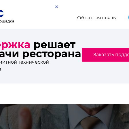
Обратная связь
лощадка
торанного мира, свежи
онсы мероприятий
.Плейс. Подпишись!