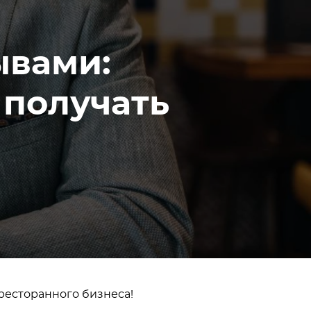
ывами:
 получать
 ресторанного бизнеса!