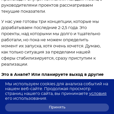
руководителями проектов рассматриваем
текущие показатели.
У нас уже готовы три концепции, которые мы
дорабатываем последние 2-2,5 года. Это
проекты, над которыми мы долго и тщательно
работали, но пока не можем определить
момент их запуска, хотя очень хочется. Думаю,
как только ситуация за пределами нашей
сферы стабилизируется, сразу приступим к
реализации.
Это в Анапе? Или планируете выход в другие
регионы?
Мы используем cookies для анализа событий на
нашем веб-сайте. Продолжая просмотр
Мы рассматриваем и другие города, и регионы,
страниц нашего сайта, вы принимаете
условия
включая Москву. У нас большие планы, но пока
его использования.
рынок нестабилен, мы решили взять паузу.
Принять
Однако желание двигаться вперед у нас