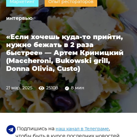
Маркетинг
Опыт рестораторов
интервью
«Если хочешь куда-то прийти,
нужно бежать в 2 раза
быстрее» — Артем Криницкий
(Maccheroni, Bukowski grill,
Donna Olivia, Custo)
21 мар. 2025
25108
8 мин
Подпишись на
,
наш канал в Телеграме
чтобы быть в курсе последних новостей