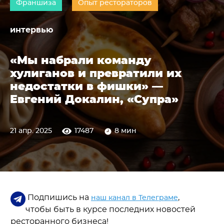
Франшиза
Опыт рестораторов
интервью
«Мы набрали команду
хулиганов и превратили их
недостатки в фишки» —
Евгений Докалин, «Супра»
21 апр. 2025
17487
8 мин
Подпишись на
,
наш канал в Телеграме
чтобы быть в курсе последних новостей
ресторанного бизнеса!