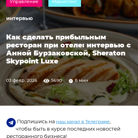
Управление
Маркетинг
интервью
Как сделать прибыльным
ресторан при отеле: интервью с
Анной Бурзаковской, Sheraton
Skypoint Luxe
03 февр. 2026
5690
8 мин
Подпишись на
,
наш канал в Телеграме
чтобы быть в курсе последних новостей
ресторанного бизнеса!