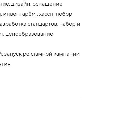
ние, дизайн, оснащение 
 инвентарём , хассп, побор 
азработка стандартов, набор и 
т, ценообразование

; запуск рекламной кампании

ятия