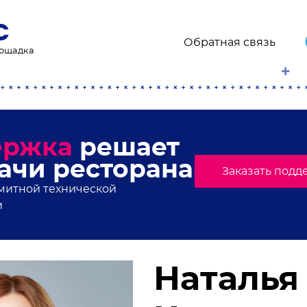
Обратная связь
лощадка
торанного мира, свежи
онсы мероприятий
.Плейс. Подпишись!
Наталья