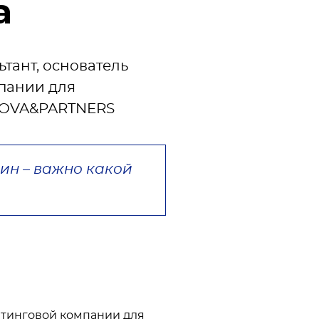
а
тант, основатель
пании для
KOVA&PARTNERS
ин – важно какой 
лтинговой компании для 