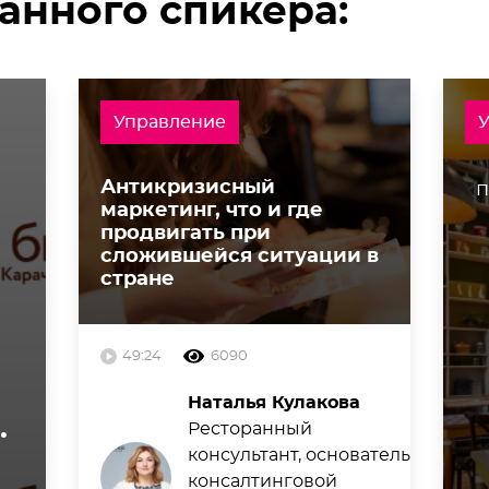
анного спикера:
Управление
Антикризисный
п
маркетинг, что и где
продвигать при
сложившейся ситуации в
стране
49:24
6090
Наталья Кулакова
.
Ресторанный
консультант, основатель
консалтинговой