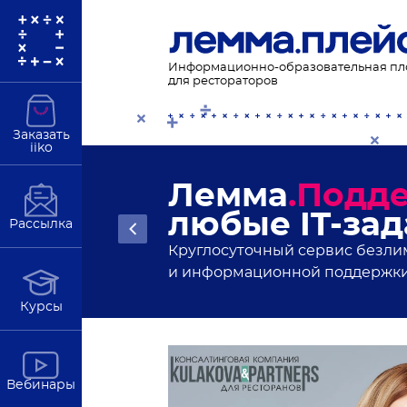
Информационно-образовательная п
для рестораторов
Заказать
iiko
Новости рес
статьи и ан
Рассылка
Подробнее
В полезной рассылке от Лемма
Курсы
Вебинары