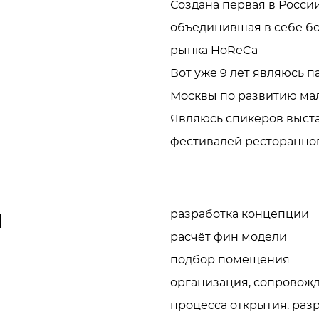
Создана первая в России
объединившая в себе бол
рынка HoReCa 

Вот уже 9 лет являюсь п
Москвы по развитию мало
Являюсь спикеров выста
фестивалей ресторанно
и
разработка концепции

расчёт фин модели

подбор помещения

организация, сопровожд
процесса открытия: раз