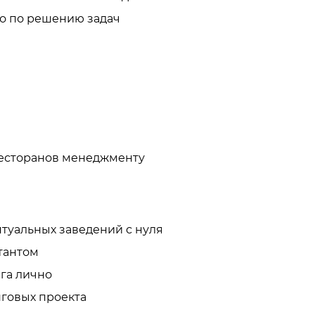
о по решению задач 
есторанов менеджменту
туальных заведений с нуля 
антом

а лично

овых проекта
