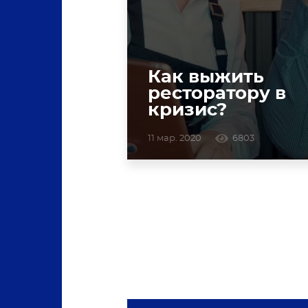
Как выжить
ресторатору в
кризис?
11 мар. 2020
6803