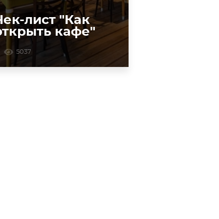
Чек-лист "Как
открыть кафе"
5037