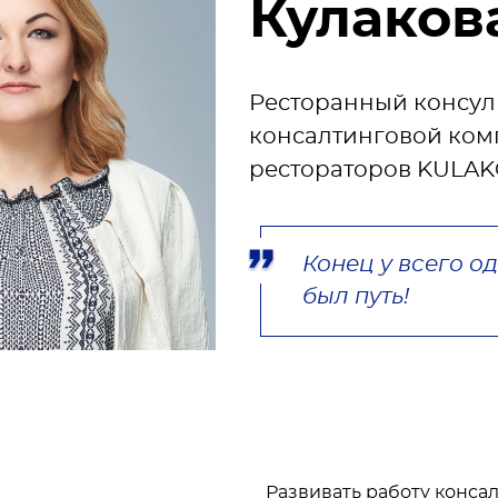
Кулаков
Ресторанный консуль
консалтинговой ком
рестораторов KULA
Конец у всего од
был путь!
Развивать работу конса