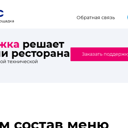
Обратная связь
лощадка
торанного мира, свежи
онсы мероприятий
.Плейс. Подпишись!
м состав меню