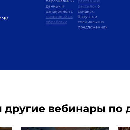
персональных
рекламных
данных и
рассылок
о
ознакомлен с
скидках,
политикой их
бонусах и
имо
обработки
специальных
предложениях
 другие вебинары по д