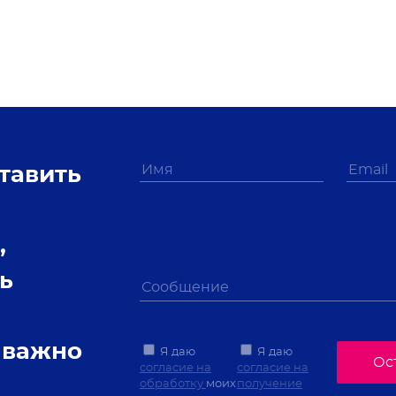
тавить
,
ь
 важно
Я даю
Я даю
Ос
согласие на
согласие на
обработку
моих
получение