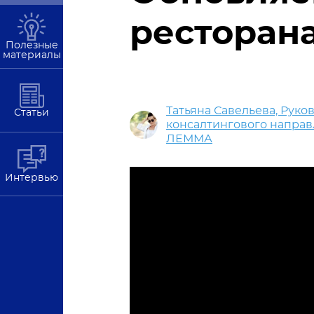
ресторан
Полезные
материалы
Татьяна Савельева, Руко
Статьи
консалтингового направ
ЛЕММА
Интервью