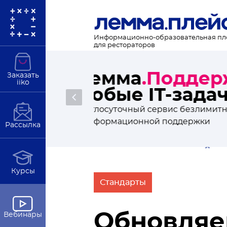
Информационно-образовательная п
для рестораторов
Новости рес
Заказать
iiko
статьи и ан
Подробнее
В полезной рассылке от Лемма
Рассылка
Курсы
Стандарты
Обновляе
Вебинары