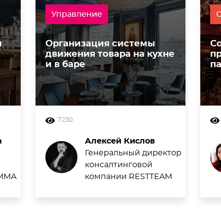
Управление
и
Организация системы
С
движения товара на кухне
п
и в баре
п
7230
а
Алексей Кислов
Генеральный директор
консалтинговой
ЕММА
компании RESTTEAM