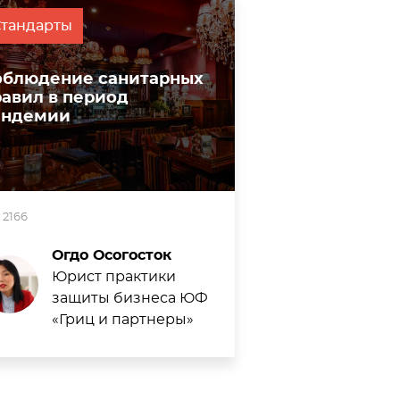
Стандарты
облюдение санитарных
равил в период
андемии
2166
Огдо Осогосток
Юрист практики
защиты бизнеса ЮФ
«Гриц и партнеры»