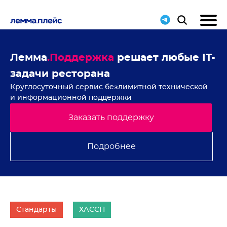
ие
Лемма
.Поддержка
решает любые IT-
Н
задачи ресторана
с
Круглосуточный сервис безлимитной технической
В 
и информационной поддержки
Заказать поддержку
Подробнее
Стандарты
ХАССП