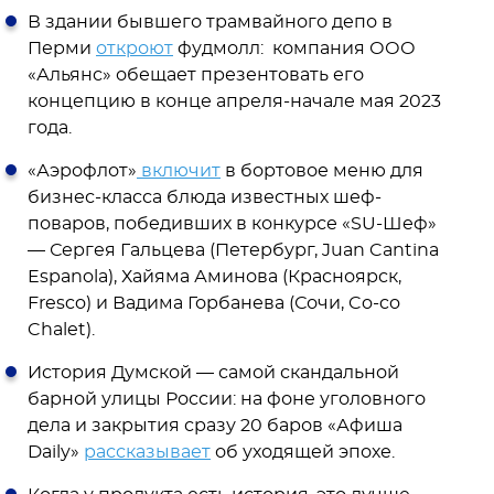
В здании бывшего трамвайного депо в
Перми
откроют
фудмолл: компания ООО
«Альянс» обещает презентовать его
концепцию в конце апреля-начале мая 2023
года.
«Аэрофлот»
включит
в бортовое меню для
бизнес-класса блюда известных шеф-
поваров, победивших в конкурсе «SU-Шеф»
— Сергея Гальцева (Петербург, Juan Cantina
Espanola), Хайяма Аминова (Красноярск,
Fresco) и Вадима Горбанева (Сочи, Co-co
Chalet).
История Думской — самой скандальной
барной улицы России: на фоне уголовного
дела и закрытия сразу 20 баров «Афиша
Daily»
рассказывает
об уходящей эпохе.