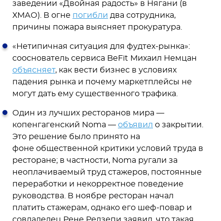
заведении «Двойная радость» в Нягани (в
ХМАО). В огне
погибли
два сотрудника,
причины пожара выясняет прокуратура.
«Нетипичная ситуация для фудтех-рынка»:
сооснователь сервиса BeFit Михаил Немцан
объясняет
, как вести бизнес в условиях
падения рынка и почему маркетплейсы не
могут дать ему существенного трафика.
Один из лучших ресторанов мира —
копенгагенский Noma —
объявил
о закрытии.
Это решение было принято на
фоне общественной критики условий труда в
ресторане; в частности, Noma ругали за
неоплачиваемый труд стажеров, постоянные
переработки и некорректное поведение
руководства. В ноябре ресторан начал
платить стажерам, однако его шеф-повар и
совладелец Рене Редзепи заявил, что такая