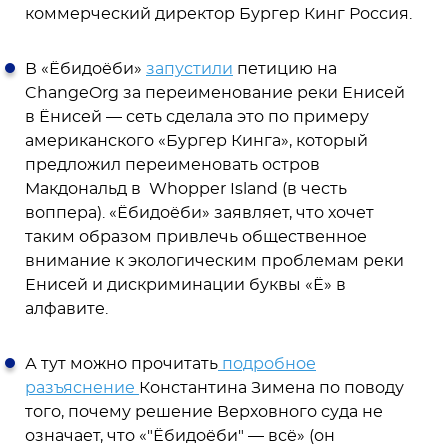
коммерческий директор Бургер Кинг Россия.
В «Ёбидоёби»
запустили
петицию на
ChangeOrg за переименование реки Енисей
в Ёнисей — сеть сделала это по примеру
американского «Бургер Кинга», который
предложил переименовать остров
Макдональд в Whopper Island (в честь
воппера). «Ёбидоёби» заявляет, что хочет
таким образом привлечь общественное
внимание к экологическим проблемам реки
Енисей и дискриминации буквы «Ё» в
алфавите.
А тут можно прочитать
подробное
разъяснение
Константина Зимена по поводу
того, почему решение Верховного суда не
означает, что «"Ёбидоёби" — всё» (он