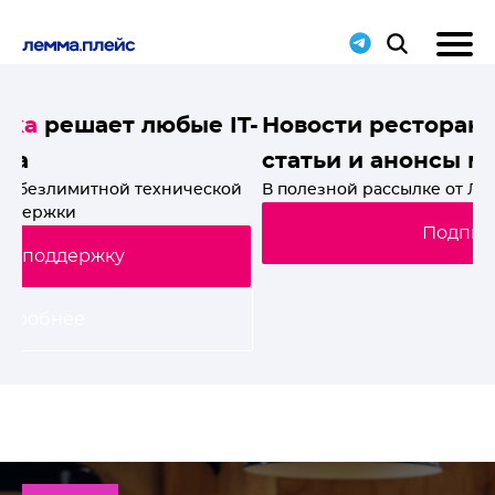
T-
Новости ресторанного мира, свежие
статьи и анонсы мероприятий
й
В полезной рассылке от Лемма.Плейс. Подпишись!
Подписаться