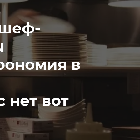
 шеф-
u
трономия в
с нет вот