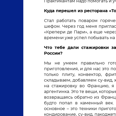
Практикантам надо помогать и учи
Куда перешел из ресторана «Т
Стал работать поваром горяче
шефом. Через год меня приглас
«Крепери де Пари», а еще через
времени уже успел побывать на 
Что тебе дали стажировки за
России?  
Мы не умеем правильно готов
приготовления, и для нас это п
только плиту, конвектор, фри
складываем, добавляем су-вид, х
на стажировку во Францию, я у
аргентинка. Это те вещи, которые
возвращаясь обратно из Франции
будто попал в каменный век. 
основное – это техники пригот
кондирование, су-вид, пакоджети