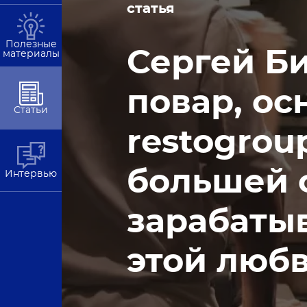
статья
Полезные
Сергей Би
материалы
повар, ос
Статьи
restogrou
большей с
Интервью
зарабатыв
этой люб