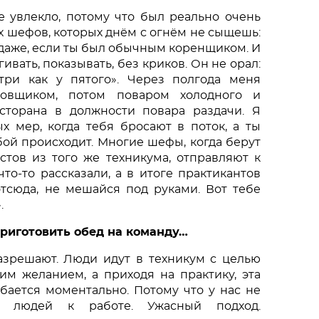
е увлекло, потому что был реально очень 
 шефов, которых днём с огнём не сыщешь: 
 даже, если ты был обычным коренщиком. И 
ивать, показывать, без криков. Он не орал: 
три как у пятого». Через полгода меня 
товщиком, потом поваром холодного и 
сторана в должности повара раздачи. Я 
х мер, когда тебя бросают в поток, а ты 
ой происходит. Многие шефы, когда берут 
тов из того же техникума, отправляют к 
то-то рассказали, а в итоге практикантов 
тсюда, не мешайся под руками. Вот тебе 
. 
приготовить обед на команду…
азрешают. Люди идут в техникум с целью 
им желанием, а приходя на практику, эта 
ается моментально. Потому что у нас не 
 людей к работе. Ужасный подход. 