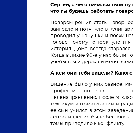
Сергей, с чего начался твой пу
что ты будешь работать повар
Поваром решил стать, наверное, 
заиграло и потянуло в кулинарию
проводил у бабушки и восхищалс
голове почему-то торкнуло, и я 
история. Дома всегда старался 
Когда в лихие 90-е у нас были т
учебы там и держали меня всеми
А кем они тебя видели? Каког
Видение было у них разное. Им
профессию, но главное – не п
целенаправленно, после 9 клас
техникум автоматизации и ради
ее сын учился в этом заведении
сопротивление было бесполезно
темы приводило к конфликту. 