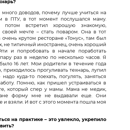
хнарь?
 много доводов, почему лучше учиться на 
м в ПТУ, в тот момент послушался маму. 
 потом встретил хорошую знакомую, 
 своей мечте – стать поваром. Она в тот 
очень крутом ресторане «Тонус», там был 
, не типичный иностранец, очень хороший 
ти и попробовать в начале поработать 
ару раз в неделю по несколько часов. Я 
было 16 лет. Мои родители в течение года 
, приходилось прогуливать технарь, лупил 
надо куда-то поехать, погулять, заняться 
аботу. Помню, как пришел устраиваться в 
е, который спер у мамы. Мама не медик, 
ране форму мне не выдавали еще. Они 
и взяли. И вот с этого момента пошла моя 
ься на практике – это увлекло, укрепило 
вить? 