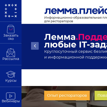
Информационно-образовательная п
для рестораторов
Новости рес
Заказать
iiko
статьи и ан
Подробнее
В полезной рассылке от Лемма
Рассылка
Курсы
Опыт рестораторов
Пов
Вебинары