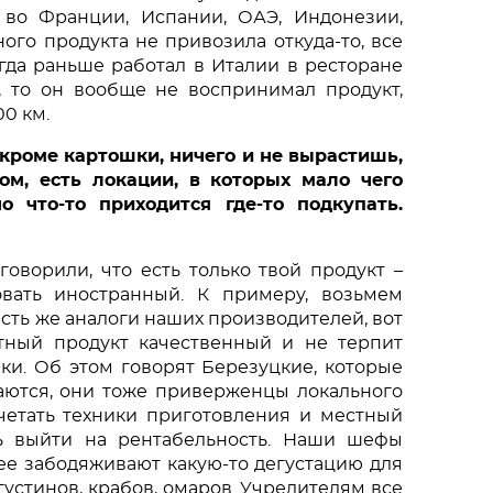
во Франции, Испании, ОАЭ, Индонезии, 
ого продукта не привозила откуда-то, все 
гда раньше работал в Италии в ресторане 
, то он вообще не воспринимал продукт, 
0 км. 
 кроме картошки, ничего и не вырастишь, 
м, есть локации, в которых мало чего 
о что-то приходится где-то подкупать. 
оворили, что есть только твой продукт – 
вать иностранный. К примеру, возьмем 
сть же аналоги наших производителей, вот 
тный продукт качественный и не терпит 
и. Об этом говорят Березуцкие, которые 
аются, они тоже приверженцы локального 
четать техники приготовления и местный 
ь выйти на рентабельность. Наши шефы 
ее забодяживают какую-то дегустацию для 
устинов, крабов, омаров. Учредителям все 