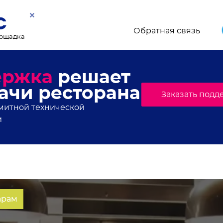
Обратная связь
лощадка
торанного мира, свежи
онсы мероприятий
.Плейс. Подпишись!
арам