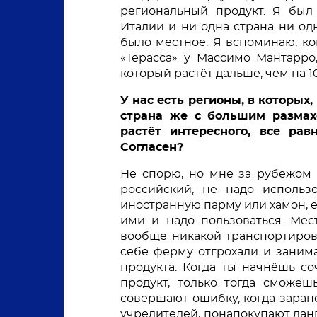
региональный продукт. Я был 
Италии и ни одна страна ни одн
было местное. Я вспоминаю, ко
«Терасса» у Массимо Мантарро
который растёт дальше, чем на 10
У нас есть регионы, в которых,
страна же с большим размахо
растёт интересного, все равн
Согласен? 
Не спорю, но мне за рубежом г
российский, не надо использо
иностранную парму или хамон, е
ими и надо пользоваться. Мес
вообще никакой транспортировк
себе ферму отгрохали и заним
продукта. Когда ты начнёшь со
продукт, только тогда сможеш
совершают ошибку, когда заран
учредителей, понапокупают ланг