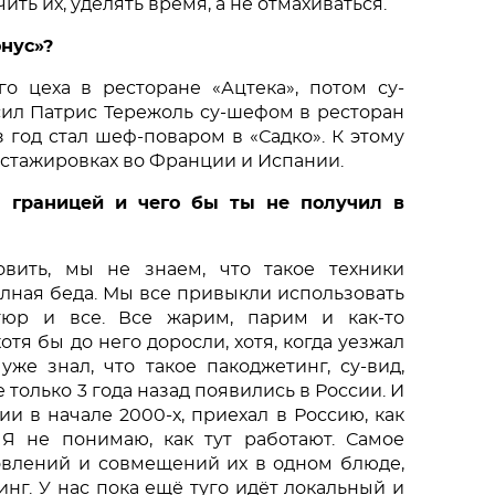
ть их, уделять время, а не отмахиваться. 
онус»?
го цеха в ресторане «Ацтека», потом су-
ил Патрис Тережоль су-шефом в ресторан 
 год стал шеф-поваром в «Садко». К этому 
стажировках во Франции и Испании. 
 границей и чего бы ты не получил в 
ить, мы не знаем, что такое техники 
олная беда. Мы все привыкли использовать 
тюр и все. Все жарим, парим и как-то 
отя бы до него доросли, хотя, когда уезжал 
же знал, что такое пакоджетинг, су-вид, 
 только 3 года назад появились в России. И 
 в начале 2000-х, приехал в Россию, как 
Я не понимаю, как тут работают. Самое 
овлений и совмещений их в одном блюде, 
нг. У нас пока ещё туго идёт локальный и 