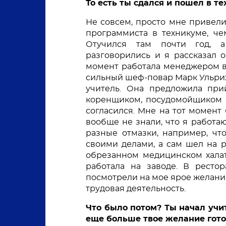
То есть ты сдался и пошел в те
Не совсем, просто мне привели
программиста в техникуме, че
Отучился там почти год, а
разговорились и я рассказал о
момент работала менеджером в 
сильный шеф-повар Марк Ульрих
учитель. Она предложила прий
коренщиком, посудомойщиком п
согласился. Мне на тот момент 
вообще не знали, что я работаю
разные отмазки, например, что 
своими делами, а сам шел на р
обрезанном медицинском халат
работала на заводе. В ресто
посмотрели на мое ярое желание 
трудовая деятельность. 
Что было потом? Ты начал учит
еще больше твое желание гото