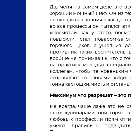
Да, меня на самом деле это вс
хороший мощный шеф. Он из тех
он вкладывал знания в каждого,
во все процессы он пытался втяг
«Посмотри как у этого, посмо
повысили: стал поваром-заго
горячего цехов, а ушел из ре
противник таких воспитательны
вообще не понимаешь, что с тоб
на практику молодых специалис
коллегам, чтобы те новеньким ч
отправляют со словами: «Иди о
тонна картошки, чисть и отстань»
Максимум что разрешат – это 
Не всегда, чаще даже это не р
стать кулинарами, они горят эт
любовь к профессии прям отгиб
умеют правильно подводить