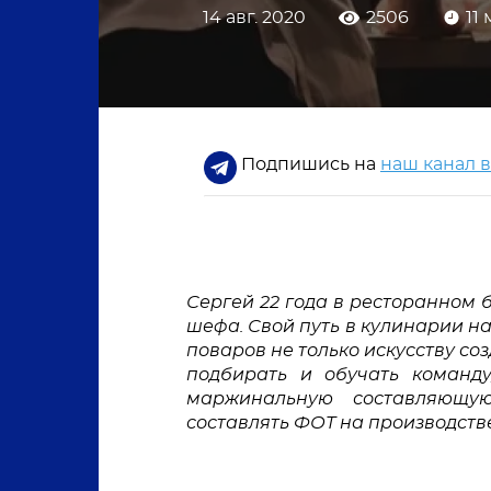
14 авг. 2020
2506
11
Подпишись на
наш канал 
Сергей 22 года в ресторанном би
шефа. Свой путь в кулинарии нач
поваров не только искусству со
подбирать и обучать команду,
маржинальную составляющую
составлять ФОТ на производстве