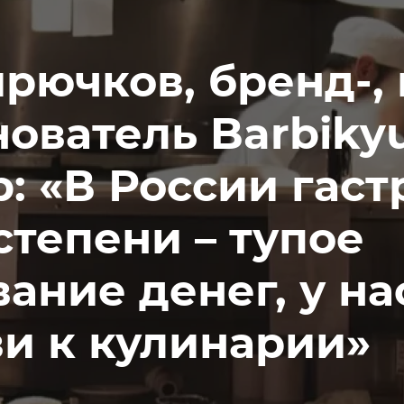
рючков, бренд-,
нователь Barbiky
p: «В России гас
тепени – тупое
ание денег, у на
ви к кулинарии»