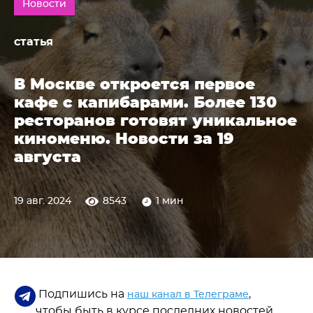
Новости
статья
В Москве откроется первое
кафе с капибарами. Более 130
ресторанов готовят уникальное
киноменю. Новости за 19
августа
19 авг. 2024
8543
1 мин
Подпишись на
,
наш канал в Телеграме
чтобы быть в курсе последних новостей