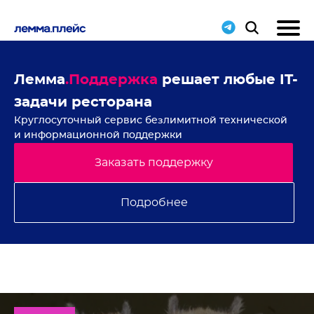
ддержка
решает любые IT-
Новости ресто
сторана
статьи и ано
й сервис безлимитной технической
В полезной рассылке
ной поддержки
П
Заказать поддержку
Подробнее