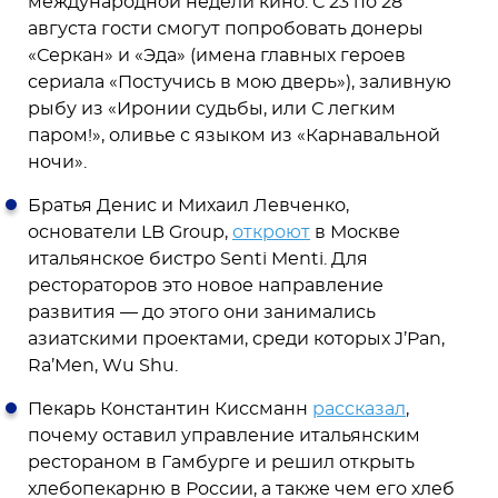
международной недели кино. С 23 по 28
августа гости смогут попробовать донеры
«Серкан» и «Эда» (имена главных героев
сериала «Постучись в мою дверь»), заливную
рыбу из «Иронии судьбы, или С легким
паром!», оливье с языком из «Карнавальной
ночи».
Братья Денис и Михаил Левченко,
основатели LB Group,
откроют
в Москве
итальянское бистро Senti Menti. Для
рестораторов это новое направление
развития — до этого они занимались
азиатскими проектами, среди которых J’Pan,
Ra’Men, Wu Shu.
Пекарь Константин Киссманн
рассказал
,
почему оставил управление итальянским
рестораном в Гамбурге и решил открыть
хлебопекарню в России, а также чем его хлеб