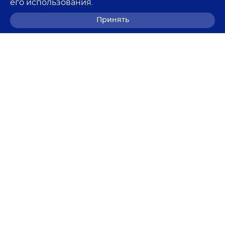
его использования.
Принять
8 (800) 700-68-85
© 2026 Лемма
Политика в отношении обработки персональных
данных
Согласие на обработку персональных данных
Согласие на получение рекламных рассылок
Пользовательское соглашение