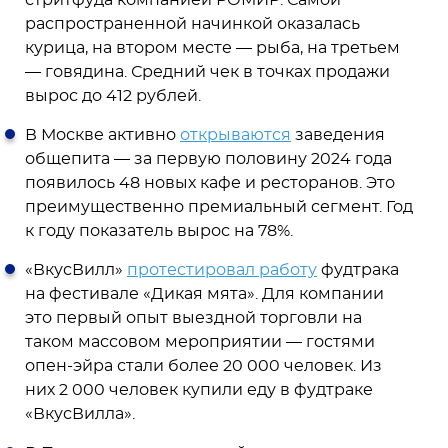
стритфуда компанией РОМИР. Самой
распространенной начинкой оказалась
курица, на втором месте — рыба, на третьем
— говядина. Средний чек в точках продажи
вырос до 412 рублей.
В Москве активно
открываются
заведения
общепита — за первую половину 2024 года
появилось 48 новых кафе и ресторанов. Это
преимущественно премиальный сегмент. Год
к году показатель вырос на 78%.
«ВкусВилл»
протестировал работу
фудтрака
на фестивале «Дикая мята». Для компании
это первый опыт выездной торговли на
таком массовом мероприятии — гостями
опен-эйра стали более 20 000 человек. Из
них 2 000 человек купили еду в фудтраке
«ВкусВилла».