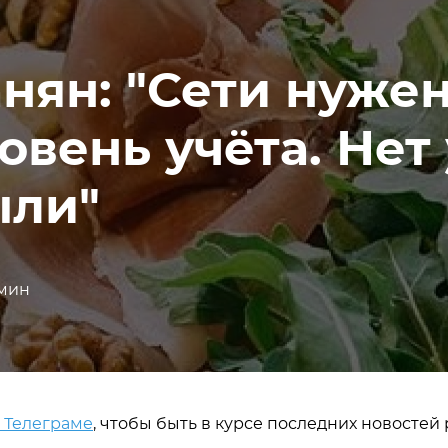
нян: "Сети нуже
овень учёта. Нет 
ыли"
 мин
в Телеграме
, чтобы быть в курсе последних новостей