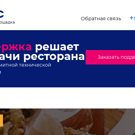
Обратная связь
лощадка
торанного мира, свежи
онсы мероприятий
.Плейс. Подпишись!