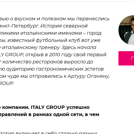
вью о вкусном и полезном мы перенеслись
анкт-Петербург. История северной
еликими итальянскими именами – город
ры, известный футбольный клуб вот уже
 итальянскому тренеру. Здесь начала
Y GROUP, открыв в 2010 году свой первый
П
ет количество ресторанов выросло до
ю аудиторию гастрономических эстетов.
ом чуде мы отправились к Артуру Оганяну,
ROUP.
о компании. ITALY GROUP успешно
равлений в рамках одной сети, в чем
которая включает в себя столько разных