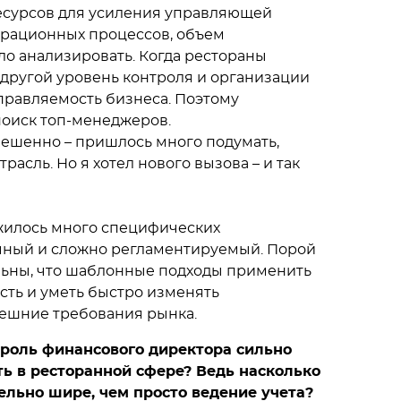
есурсов для усиления управляющей
ерационных процессов, объем
о анализировать. Когда рестораны
 другой уровень контроля и организации
управляемость бизнеса. Поэтому
оиск топ-менеджеров.
ешенно – пришлось много подумать,
асль. Но я хотел нового вызова – и так
жилось много специфических
чный и сложно регламентируемый. Порой
льны, что шаблонные подходы применить
сть и уметь быстро изменять
ешние требования рынка.
 роль финансового директора сильно
ть в ресторанной сфере? Ведь насколько
ельно шире, чем просто ведение учета?