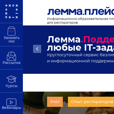
Информационно-образовательная п
для рестораторов
Новости рес
Заказать
iiko
статьи и ан
Подробнее
В полезной рассылке от Лемма
Рассылка
Курсы
Учет
Опыт рестораторов
Вебинары