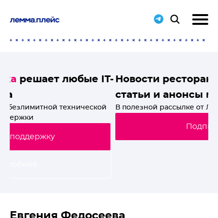
T-
Новости ресторанного мира, свежие
статьи и анонсы мероприятий
й
В полезной рассылке от Лемма.Плейс. Подпишись!
Подписаться
Евгения Федосеева