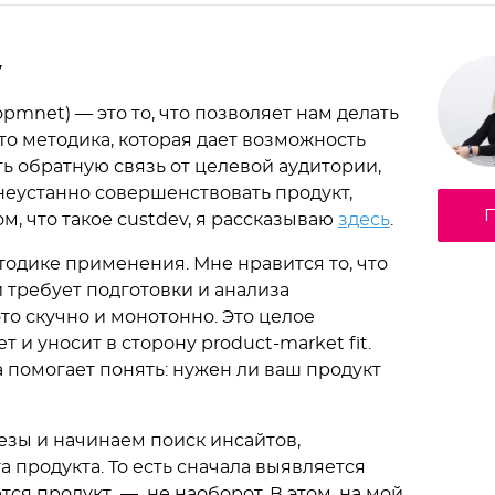
у
opmnet) — это то, что позволяет нам делать
то методика, которая дает возможность
ь обратную связь от целевой аудитории,
еустанно совершенствовать продукт,
П
ом, что такое custdev, я рассказываю
здесь
.
етодике применения. Мне нравится то, что
и требует подготовки и анализа
это скучно и монотонно. Это целое
 и уносит в сторону product-market fit.
 помогает понять: нужен ли ваш продукт
зы и начинаем поиск инсайтов,
 продукта. То есть сначала выявляется
тся продукт — не наоборот. В этом, на мой