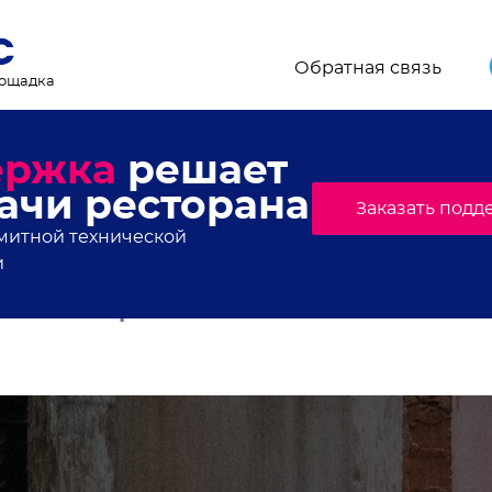
Обратная связь
лощадка
торанного мира, свежи
онсы мероприятий
.Плейс. Подпишись!