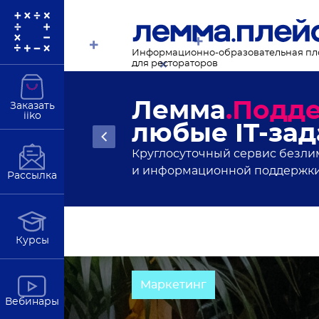
Информационно-образовательная п
для рестораторов
Новости рес
Заказать
iiko
статьи и ан
Подробнее
В полезной рассылке от Лемма
Рассылка
Курсы
Маркетинг
Вебинары