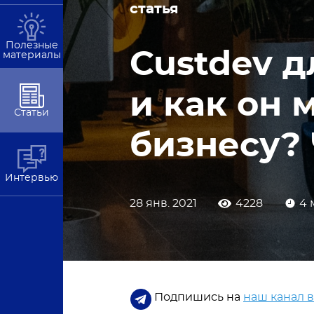
статья
Полезные
Custdev д
материалы
и как он
Статьи
бизнесу? 
Интервью
28 янв. 2021
4228
4 
Подпишись на
наш канал 