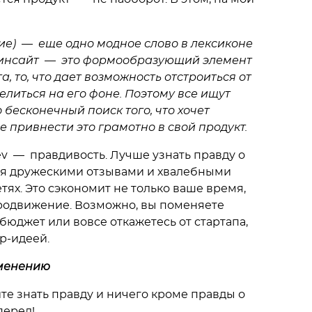
рение) — еще одно модное слово в лексиконе
 инсайт — это формообразующий элемент
, то, что дает возможность отстроиться от
литься на его фоне. Поэтому все ищут
 бесконечный поиск того, что хочет
е привнести это грамотно в свой продукт.
v — правдивость. Лучше узнать правду о
бя дружескими отзывами и хвалебными
ях. Это сэкономит не только ваше время,
продвижение. Возможно, вы поменяете
юджет или вовсе откажетесь от стартапа,
ер-идеей.
именению
ите знать правду и ничего кроме правды о
перед!