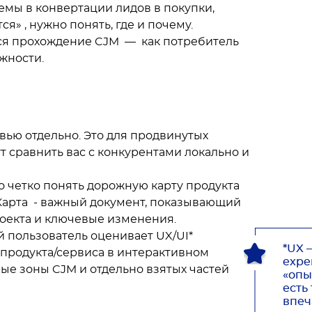
емы в конвертации лидов в покупки,
я» , нужно понять, где и почему.
я прохождение CJM — как потребитель
ожности.
вью отдельно. Это для продвинутых
т сравнить вас с конкурентами локально и
о четко понять дорожную карту продукта
 Карта - важный документ, показывающий
оекта и ключевые изменения.
 пользователь оценивает UX/UI*
*UX 
 продукта/сервиса в интерактивном
expe
е зоны CJM и отдельно взятых частей
«опы
есть 
впеч