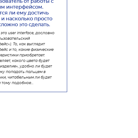
зователь от работы с
м интерфейсом.
тся ли ему достичь
 и насколько просто
сложно это сделать.
 это user interface, дословно
льзовательский
ейс»). То, как выглядит
ейс и то, какие физические
еристики приобретает.
ляет, какого цвета будет
изделие», удобно ли будет
еку попадать пальцем в
ки, читабельным ли будет
и тому подобное…