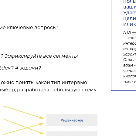
поль
ваши
Удае
цели
или 
щие ключевые вопросы:
А UI —
— «по
интерф
интерф
характ
? Зафиксируйте все сегменты
Опреде
ваше «
tdev? А задачи?
челов
кнопоч
текст 
можно понять, какой тип интервью
 выбор, разработала небольшую схему: