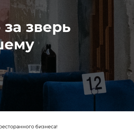
 за зверь
шему
 ресторанного бизнеса!