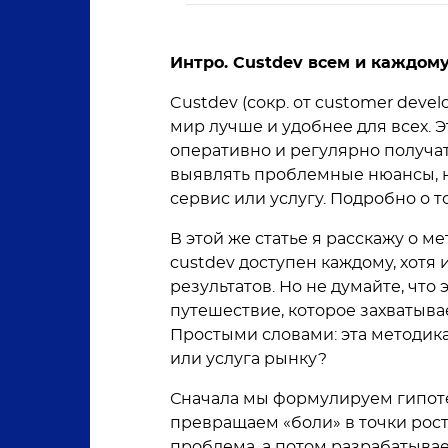
Интро. Custdev всем и каждом
Custdev (сокр. от customer devel
мир лучше и удобнее для всех. Э
оперативно и регулярно получат
выявлять проблемные нюансы, н
сервис или услугу. Подробно о т
В этой же статье я расскажу о м
custdev доступен каждому, хотя 
результатов. Но не думайте, что 
путешествие, которое захватывает
Простыми словами: эта методика
или услуга рынку?
Сначала мы формулируем гипоте
превращаем «боли» в точки роста
проблема, а потом разрабатывае