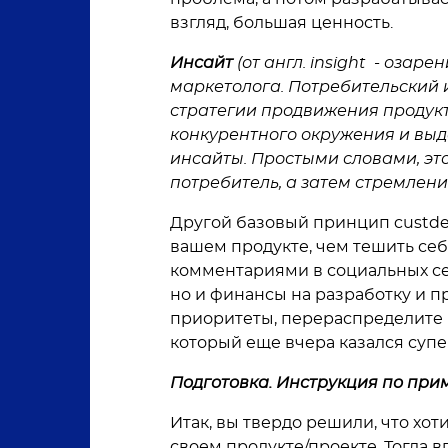
взгляд, большая ценность.
Инсайт
(от англ. insight - оза
маркетолога. Потребительский
стратегии продвижения продукта
конкурентного окружения и выде
инсайты. Простыми словами, это
потребитель, а затем стремлени
Другой базовый принцип custde
вашем продукте, чем тешить се
комментариями в социальных сет
но и финансы на разработку и 
приоритеты, перераспределите б
который еще вчера казался суп
Подготовка. Инструкция по пр
Итак, вы твердо решили, что хот
своем продукте/проекте. Тогда в