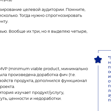
ьюирование целевой аудитории. Помните,
есколько. Тогда нужно спрогнозировать
енту.
ью. Вообще их три, но я выделяю четыре,
*
н
п
ь MVP (minimum viable product, минимально
о
ла произведена доработка фич (т.е.
и
свойств продукта, дополнился функционал
о
п
проекта.
л
тория изучает продукт/услугу,
а
уть, ценности и недоработки.
п