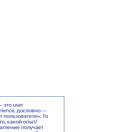
— это user
rience, дословно —
т пользователя». То
то, какой опыт/
атление получает