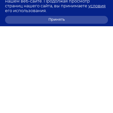
нашем веб-сайте. Продолжая просмотр
страниц нашего сайта, вы принимаете
условия
его использования.
Принять
8 (800) 700-68-85
© 2026 Лемма
Политика в отношении обработки персональных
данных
Согласие на обработку персональных данных