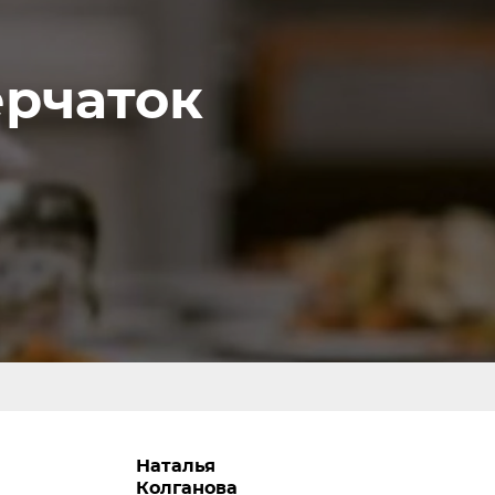
ерчаток
Наталья
Колганова