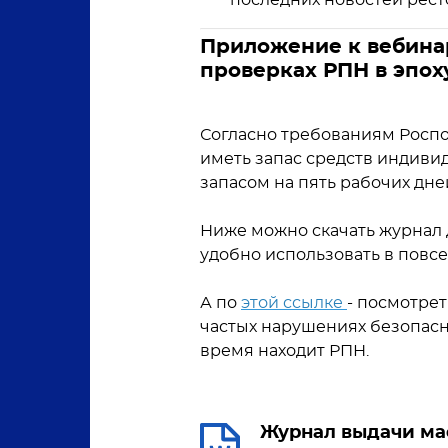
последних новостей рест
Приложение к вебинар
проверках РПН в эпох
Согласно требованиям Роспо
иметь запас средств индивид
запасом на пять рабочих дне
Ниже можно скачать журнал д
удобно использовать в повс
А по
этой ссылке
- посмотре
частых нарушениях безопасн
время находит РПН.
Журнал выдачи ма