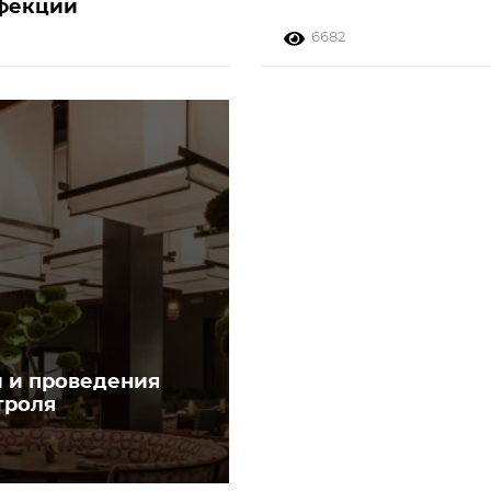
фекции
6682
 и проведения
троля