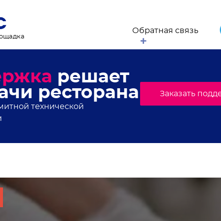
Обратная связь
лощадка
торанного мира, свежи
онсы мероприятий
.Плейс. Подпишись!