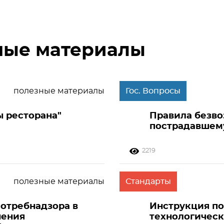
мые материалы
полезные материалы
Гос. Вопросы
ы ресторана"
Правила безв
пострадавшем
2219
полезные материалы
Стандарты
отребнадзора в
Инструкция п
нения
технологическ