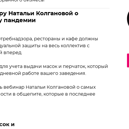
оранного бизнеса!
у Натальи Колгановой о
у пандемии
требнадзора, рестораны и кафе должны
уальной защиты на весь коллектив с
й вперед.
ля учета выдачи масок и перчаток, который
едневной работе вашего заведения.
ть вебинар Натальи Колгановой о самых
ости в общепите, которые в последнее
сок и