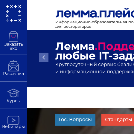
Информационно-образовательная п
для рестораторов
Новости рес
Заказать
iiko
статьи и ан
Подробнее
В полезной рассылке от Лемма
Рассылка
Курсы
Гос. Вопросы
Стандарты
Вебинары