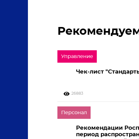
Рекомендуе
Управление
Чек-лист "Стандарт
26883
Персонал
Рекомендации Росп
период распростра