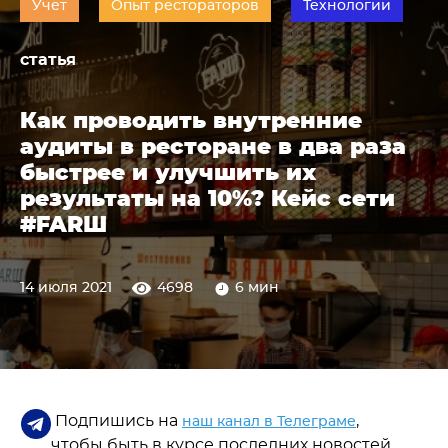
Учет
Опыт рестораторов
Технологии
статья
Как проводить внутренние
аудиты в ресторане в два раза
быстрее и улучшить их
результаты на 10%? Кейс сети
#FARШ
14 июля 2021
4698
6 мин
Подпишись на
,
наш канал в Телеграме
чтобы быть в курсе последних новостей