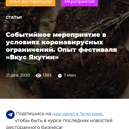
Опыт рестораторов
Мероприятия
статья
Событийное мероприятие в
условиях коронавирусных
ограничений. Опыт фестиваля
«Вкус Якутии»
21 дек. 2020
1383
7 мин
Подпишись на
,
наш канал в Телеграме
чтобы быть в курсе последних новостей
ресторанного бизнеса!